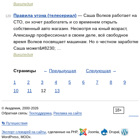
Википедия
Правила угона (телесериал)
— Саша Волков работает на
120
СТО, он хочет разбогатеть и со временем открыть
собственный авто магазин. Несмотря на юный возраст,
Александр профессионал в своем деле, всё свободное
время Волков посвящает машинам. Но о честном заработке
Саша может&#8230; …
Википедия
Страницы
←
Предыдущая
Следующая
→
1
2
3
4
5
6
7
8
9
10
11
12
13
© Академик, 2000-2026
18+
Обратная связь:
Техподдержка
,
Реклама на сайте
👣 Путешествия
Экспорт словарей на сайты
, сделанные на PHP,
Joomla,
Drupal,
WordPress, MODx.