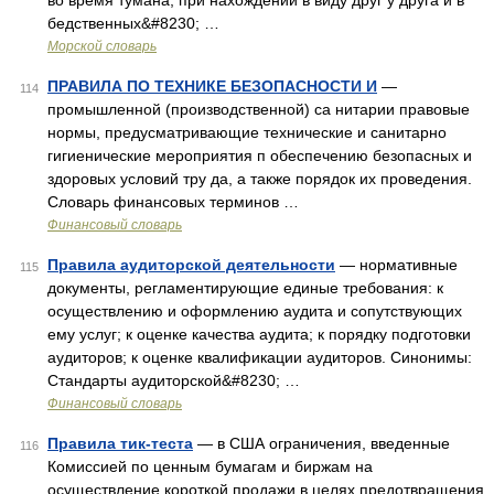
во время тумана, при нахождении в виду друг у друга и в
бедственных&#8230; …
Морской словарь
ПРАВИЛА ПО ТЕХНИКЕ БЕЗОПАСНОСТИ И
—
114
промышленной (производственной) са нитарии правовые
нормы, предусматривающие технические и санитарно
гигиенические мероприятия п обеспечению безопасных и
здоровых условий тру да, а также порядок их проведения.
Словарь финансовых терминов …
Финансовый словарь
Правила аудиторской деятельности
— нормативные
115
документы, регламентирующие единые требования: к
осуществлению и оформлению аудита и сопутствующих
ему услуг; к оценке качества аудита; к порядку подготовки
аудиторов; к оценке квалификации аудиторов. Синонимы:
Стандарты аудиторской&#8230; …
Финансовый словарь
Правила тик-теста
— в США ограничения, введенные
116
Комиссией по ценным бумагам и биржам на
осуществление короткой продажи в целях предотвращения