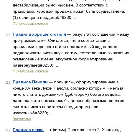
дестабилизации рыночных цен. В соответствии с
правилами, короткая продажа может быть осуществлена:
(1) если цена продажи&#8230; …
Финансовый словарь
Правила хорошего стиля
— результат соглашения между
117
программистами. Считается, что в соответствии с
правилами хорошего стиля программный код должен
поддерживать: очевидную логику; естественные выражения;
осмысленные имена; аккуратное форматирование;
развернутые&#8230; …
Финансовый словарь
Правила Пачоли
— принципы, сформулированные в
118
конце XV века Лукой Пачоли, согласно которым: «нельзя
никого считать должником (дебитором) без его ведома,
даже если это показалось бы целесообразным»; «нельзя
считать никого верителем (кредитором) при
известных&#8230; …
Википедия
Правила секса
— (фильм) Правила секса 2: Хэппиэнд …
119